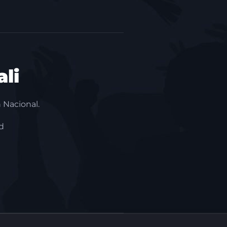
li
 Nacional.
d