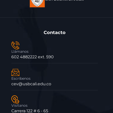
Contacto
Llámanos
602 4882222 ext. 590
Escríbenos
cev@usbcali.edu.co
Visítanos
Carrera 122 # 6 - 65