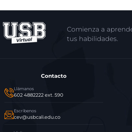
Comienza a aprende
tus habilidades.
Contacto
Llámanos
602 4882222 ext. 590
Escríbenos
cev@usbcali.edu.co