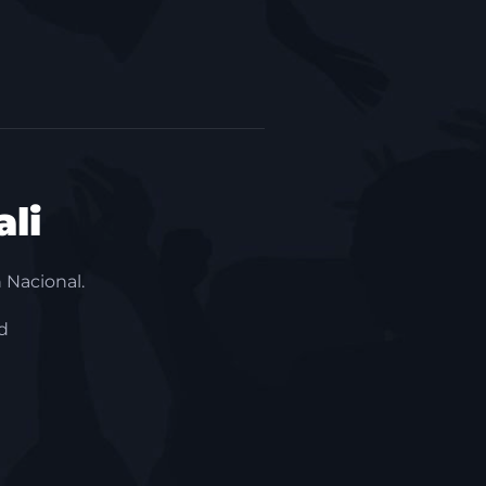
li
 Nacional.
d