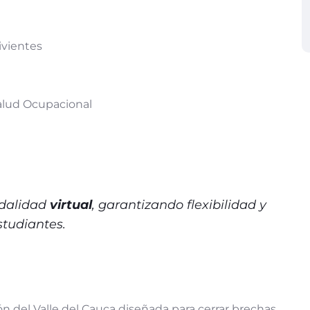
ivientes
Salud Ocupacional
odalidad
virtual
, garantizando flexibilidad y
studiantes.
n del Valle del Cauca diseñada para cerrar brechas