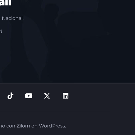
li
 Nacional.
d
cho con Zilom en WordPress.