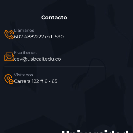
Contacto
Llámanos
602 4882222 ext. 590
Escríbenos
cev@usbcali.edu.co
Visítanos
Carrera 122 # 6 - 65